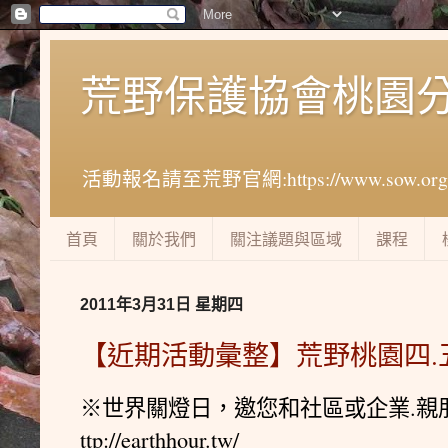
荒野保護協會桃園
活動報名請至荒野官網:https://www.sow.org.tw
首頁
關於我們
關注議題與區域
課程
2011年3月31日 星期四
【近期活動彙整】荒野桃園四.
.
※世界關燈日，邀您和社區或企業
親
ttp://earthhour.tw/