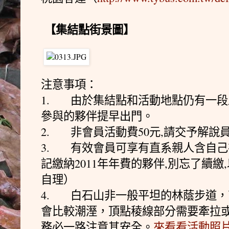
【集結點街景圖】
注意事項：
1. 由於集結點和活動地點仍有一段
參與的夥伴提早出門。
2. 非會員活動費50元,請交予解說
3. 有效會員可享有直系親人含自
記繳納2011年年費的夥伴,別忘了續
自理）
4. 白石山非一般平坦的林蔭步道
會比較潮溼，頂點稜線部分需要牽拉
務必一路注意其安全。
來看看活動照