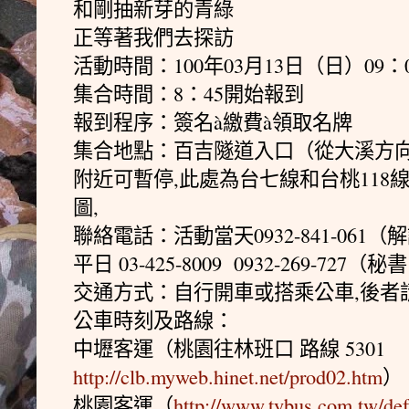
和剛抽新芽的青綠
正等著我們去探訪
活動時間：100年03月13日（日）09：00
集合時間：8：45開始報到
報到程序：簽名à繳費à領取名牌
集合地點：百吉隧道入口（從大溪方向
附近可暫停,此處為台七線和台桃118
圖,
聯絡電話：活動當天0932-841-06
平日 03-425-8009 0932-269-727
交通方式：自行開車或搭乘公車,後者
公車時刻及路線：
中壢客運（桃園往林班口 路線 5301
http://clb.myweb.hinet.net/prod02.htm
）
桃園客運（
http://www.tybus.com.tw/de