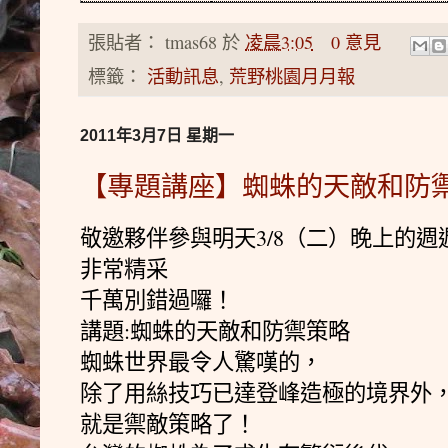
張貼者：
tmas68
於
凌晨3:05
0 意見
標籤：
活動訊息
,
荒野桃園月月報
2011年3月7日 星期一
【專題講座】蜘蛛的天敵和防禦策
敬邀夥伴參與明天3/8（二）晚上的週
非常精采
千萬別錯過囉！
講題:蜘蛛的天敵和防禦策略
蜘蛛世界最令人驚­嘆的，
除了用絲技巧已達登峰造極的境界外
就是禦敵策略了！