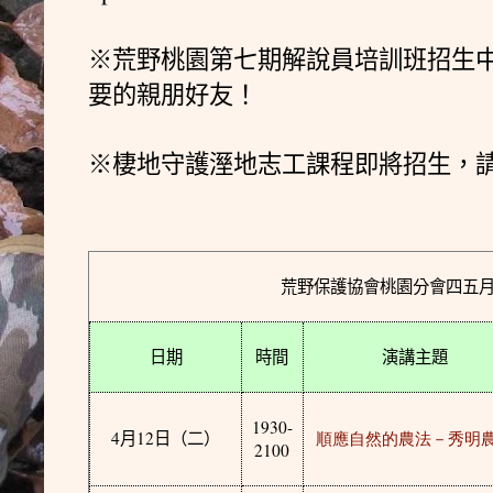
※荒野桃園第七期解說員培訓班招生
要的親朋好友！
※棲地守護溼地志工課程即將招生，
荒野保護協會桃園分會四五
日期
時間
演講主題
1930-
4
12
月
日
（二）
順應自然的農法－秀明
2100