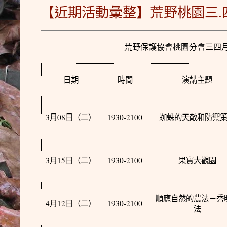
【近期活動彙整】荒野桃園三.
荒野保護協會桃園分會三四
日期
時間
演講主題
3
08
1930-2100
月
日
（二）
蜘蛛的天敵和防禦
3
15
1930-2100
月
日
（二）
果實大觀園
順應自然的農法－秀
4
12
1930-2100
月
日
（二）
法