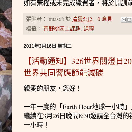
如有棄權或未完成繳費者，將於開訓
張貼者：
tmas68
於
清晨5:12
0 意見
標籤：
荒野桃園上課趣
,
課程
2011年3月16日 星期三
【活動通知】326世界關燈日2
世界共同響應節能減碳
親愛的朋友，您好！
一年一度的「Earth Hour地球一小
繼續在3月26日晚間8:30邀請全台
一小時！