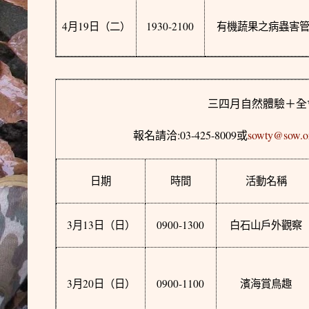
4
19
1930-2100
月
日
（二）
有機蔬果之病蟲害
三四月自然體驗＋全
:03-425-8009
sowty@sow.o
報名請洽
或
日期
時間
活動名稱
3
13
0900-1300
月
日
（日）
白石山戶外觀察
3
20
0900-1100
月
日
（日）
濱海賞鳥趣