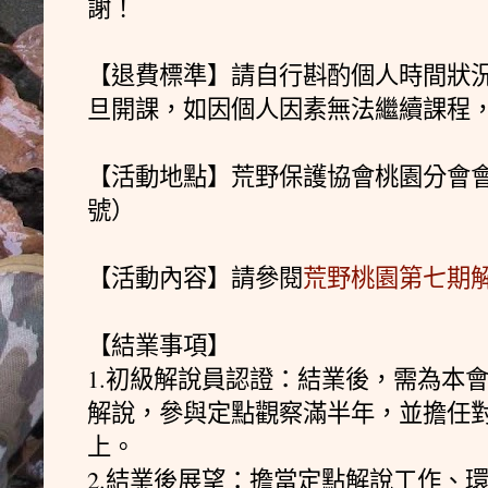
謝！
【退費標準】請自行斟酌個人時間狀
旦開課，如因個人因素無法繼續課程
【活動地點】荒野保護協會桃園分會會
號）
【活動內容】請參閱
荒野桃園第七期解
【結業事項】
1.初級解說員認證：結業後，需為本
解說，參與定點觀察滿半年，並擔任
上。
2.結業後展望：擔當定點解說工作、