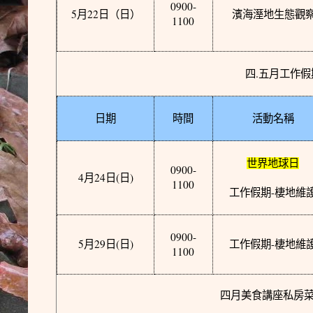
0900-
5
22
月
日
（日）
濱海溼地生態觀
1100
.
四
五月工作假
日期
時間
活動名稱
世界地球日
0900-
4
24
(
)
月
日
日
1100
-
工作假期
棲地維
0900-
5
29
(
)
-
月
日
日
工作假期
棲地維
1100
四月美食講座私房