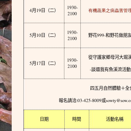
1930-
4
19
月
日
（二）
有機蔬果之病蟲害管
2100
1930-
5
10
999-
月
日
（二）
野花
和野花做朋
2100
從守護家鄉母河大堀
1930-
5
17
月
日
（二）
2100
-
談還我有魚溪流活動
四五月自然體驗＋全
:03-425-8009
sowty@sow.o
報名請洽
或
日期
時間
活動名稱