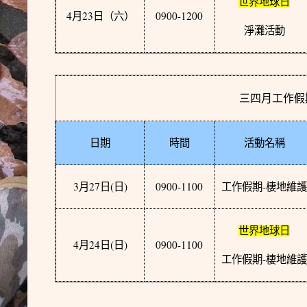
世界地球日
4
23
0900-1200
月
日
（六）
淨灘活動
三四月工作假
日期
時間
活動名稱
3
27
(
)
0900-1100
-
月
日
日
工作假期
棲地維
世界地球日
4
24
(
)
0900-1100
月
日
日
-
工作假期
棲地維