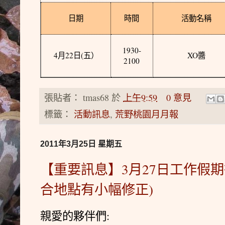
日期
時間
活動名稱
1930-
4
22
(
XO
月
日
五）
醬
2100
張貼者：
tmas68
於
上午9:59
0 意見
標籤：
活動訊息
,
荒野桃園月月報
2011年3月25日 星期五
【重要訊息】3月27日工作假
合地點有小幅修正)
親愛的夥伴們: