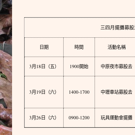
三四月擺攤募股
日期
時間
活動名稱
3
18
1900
月
日
（五）
開始
中原夜市募股去
3
19
1400-1700
月
日
（六）
中壢車站募股去
3
26
0900-1200
月
日
（六）
玩具運動會擺攤