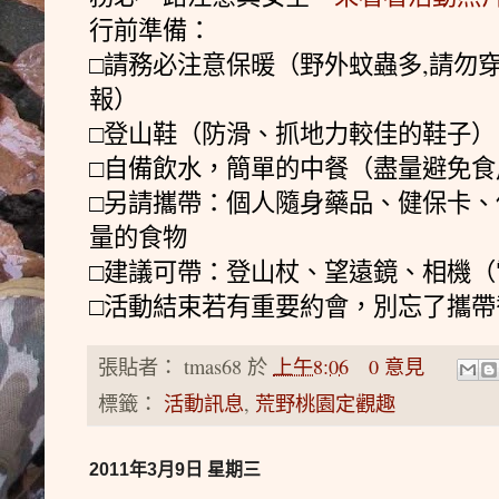
行前準備：
□請務必注意保暖（野外蚊蟲多,請勿
報）
□登山鞋（防滑、抓地力較佳的鞋子）
□自備飲水，簡單的中餐（盡量避免
□另請攜帶：個人隨身藥品、健保卡
量的食物
□建議可帶：登山杖、望遠鏡、相機
□活動結束若有重要約會，別忘了攜帶
張貼者：
tmas68
於
上午8:06
0 意見
標籤：
活動訊息
,
荒野桃園定觀趣
2011年3月9日 星期三