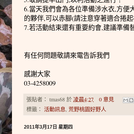
6.當天我們會為各位準備涉水衣,方便
的夥伴,可以赤腳(請注意穿著適合捲
7.若活動結束還有重要約會,建議準備
有任何問題敬請來電告訴我們
感謝大家
03-4258009
張貼者：
tmas68
於
凌晨4:27
0 意見
標籤：
活動訊息
,
荒野桃園好野人
2011年3月17日 星期四