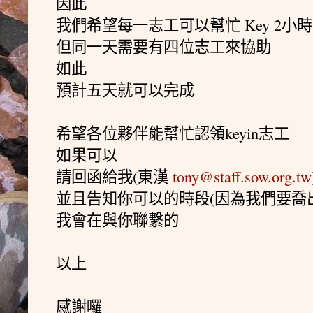
因此
我們希望每一志工可以幫忙 Key 2小
但同一天需要有四位志工來協助
如此
預計五天就可以完成
希望各位夥伴能幫忙認領keyin志工
如果可以
請回函給我(東漢
tony@staff.sow.org.tw
並且告知你可以的時段(因為我們要喬出
我會在與你聯繫的
以上
感謝囉