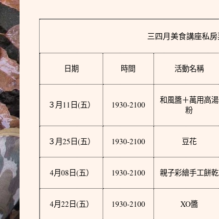
三四月美食講座私房
日期
時間
活動名稱
和風醬＋萬用高湯
11
(
1930-2100
３月
日
五）
粉
25
(
1930-2100
３月
日
五）
豆花
4
08
(
1930-2100
月
日
五）
親子彩繪手工餅乾
4
22
(
1930-2100
XO
月
日
五）
醬