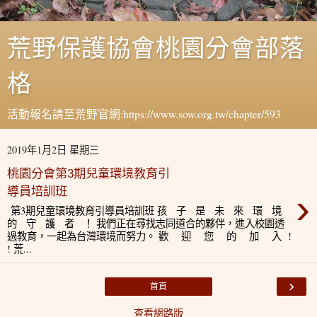
荒野保護協會桃園分會部落
格
活動報名請至荒野官網:https://www.sow.org.tw/chapter/593
2019年1月2日 星期三
桃園分會第3期兒童環境教育引
導員培訓班
›
第3期兒童環境教育引導員培訓班 孩 子 是 未 來 環 境
的 守 護 者 ！ 我們正在尋找志同道合的夥伴，進入校園透
過教育，一起為台灣環境而努力。 歡 迎 您 的 加 入 !
! 荒...
›
首頁
查看網路版