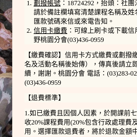
劃撥帳號
：18724292，抬頭：
請於備註欄填寫清楚課程名稱及姓名
匯款號碼來信或來電告知。
信用卡繳費
：可線上刷卡或下載信
野桃園分會(03)436-0959
【繳費確認】信用卡方式繳費或劃撥
名及活動名稱後始傳），傳真後請立
續，謝謝。桃園分會 電話：(03)283-028
(03)436-0959
【退費標準】
1.如已繳費且因個人因素，於開課前七
收20%課程費用(20%包含行政處理費
用。選擇匯款退費者，將於退款金額