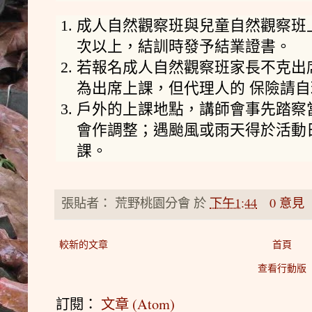
成人自然觀察班與兒童自然觀察班
次以上，結訓時發予結業證書。
若報名成人自然觀察班家長不克出
為出席上課，但代理人的 保險請自
戶外的上課地點，講師會事先踏察
會作調整；遇颱風或雨天得於活動
課。
張貼者：
荒野桃園分會
於
下午1:44
0 意見
較新的文章
首頁
查看行動版
訂閱：
文章 (Atom)