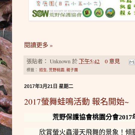
閱讀更多 »
張貼者：
Unknown
於
下午5:42
0 意見
標籤：
招生
,
荒野桃園
,
親子團
2017年3月21日 星期二
2017螢舞蛙鳴活動 報名開始~
荒野保護協會桃園分會201
欣賞螢火蟲漫天飛舞的景象！傾