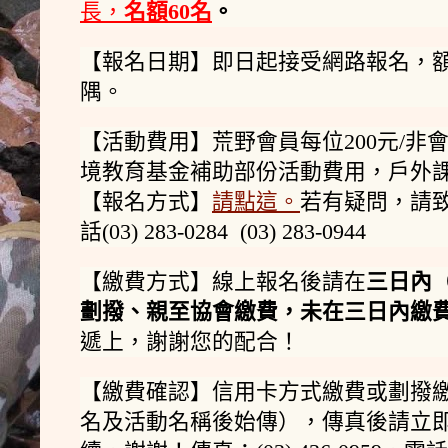
長
，
名額60名
。
【報名日期】即日起接受網路報名，
隅。
【活動費用】荒野會員每位200元/非會
境教育基金補助部份活動費用，戶外課
【報名方式】
請點這。
若有疑問，請
話(03) 283-0284 (03) 283-0944
【繳費方式】線上報名後請在
三日內
劃撥、親至協會繳費，未在三日內繳
遞上，謝謝您的配合！
【繳費確認】信用卡方式繳費或劃撥
名及活動名稱後始傳），傳真後請立