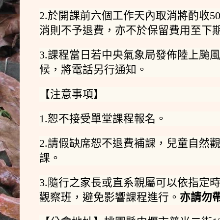
2.於開課前六個工作天內取消將酌收5
消則不予退費，亦不於保留費用至下
3.課程當日若中央氣象局發佈陸上颱
候，將電話另行通知。
【注意事項】
1.恕不接受單堂課程報名。
2.請假缺席恕不退費補課，兒童自然
課。
3.隨行之家長或直系親屬可以依指定
觀察班，避免影響課程進行。
亦請勿