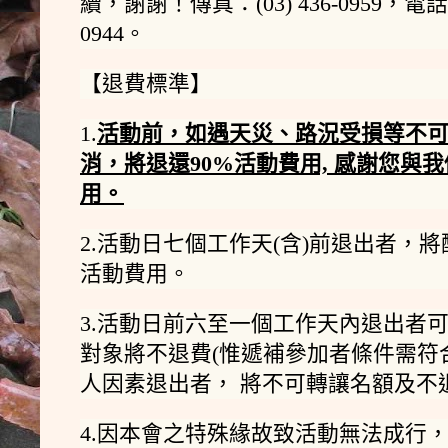
續，謝謝！傳真：(03) 436-0959，電話：(03
0944。
【退費標準】
1.
活動前，如遇天災、路況受損等不
消，將退還90%活動費用, 感謝您與
用。
2.活動日七個工作天(含)前退出者，將
活動費用。
3.活動日前六至一個工作天內退出者
對象將不退費(惟遞補參加者條件需符
人因素退出者， 將不可轉讓名額及不
4.因本會之特殊緣故致活動無法成行