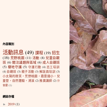
內容類別
活動訊息
(49)
課程
(19)
招生
(16)
荒野桃園
(11)
活動
(8)
兒童自觀
班
(6)
關注議題與區域
(6)
成人自觀班
(5)
棲地守護
(5)
守護行動
(4)
志工培訓
(4)
自觀班
(3)
親子活動
(3)
解說員培訓
(3)
小太陽的微笑，荒野桃園，霞雲國小，兒
童營，自然體驗，溯溪
(2)
推廣講師
(2)
分
會慶
(1)
網誌存檔
2019
(1)
►