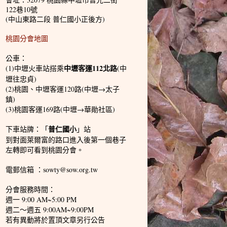
122巷10號
(中山東路二段 普仁國小正後方)
桃園分會地圖
公車：
中壢客運112北路
(1)中壢火車站搭乘
(中
壢往忠貞)
(2)桃園、中壢客運120路(中壢→太子
鎮)
(3)桃園客運169路(中壢→華勛社區)
普仁國小
下車站牌：「
」站
到對面萊爾富的路口進入後第一個巷子
左轉即可看到桃園分會。
電郵信箱 ：sowty@sow.org.tw
分會服務時間：
週一 9:00 AM~5:00 PM
週二～週五 9:00AM~9:00PM
若有異動將於置頂文章另行公告