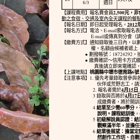
6/3
週日
2,500
【課程費用】報名費會員
元，非
動之食宿、交通及室內全天課程的餐
2012
【報名日期】即日起受理報名，
E-mail
【報名方式】電洽、
索取報名表
E-mail
或傳真到分會（
【繳費方式】通知錄取後三日內，以
權，名額由候補者遞上
●
18724292
劃撥帳號：
，
●
繳費確認～信用卡方式
真後請立即來電確認
6
【上課地點】
桃園縣中壢市德育路
號
1.
【注意事項】
優先考量錄取曾參與
伙伴或荒野志工，請
4
15
2.
報名者需於
月
日
4
17
3
錄取與否將於
月
成繳費者，將於開訓
60
4
結業至少需
學分，
說明。
課程結訓後
，
5
初級解說員認證：結
觀察滿半年，並擔任
6
結業後
展
望：擔當定
然創作工作坊、自觀