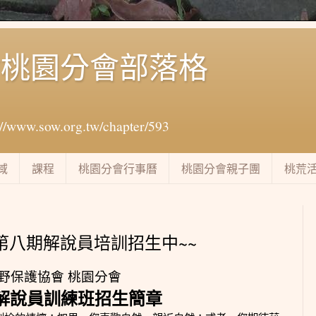
會桃園分會部落格
.sow.org.tw/chapter/593
域
課程
桃園分會行事曆
桃園分會親子團
桃荒
第八期解說員培訓招生中~~
野保護協會
桃園分會
解說員訓練班招生簡章