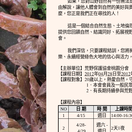
如果，您對山野自然有一份無法
由解說，讓他人體會到自然的美好與
麼，您正是我們正在尋找的人！
這是一個結合自然生態、土地倫
提供您回饋自然、結識同好、拓展視
會。
我們深信，只要課程結訓，您將
樂、永續經營綠色大地的信心與活力
【主辦單位】荒野保護協會桃園分會
2012
04
28
2012
【課程日期】
年
月
日
至
20
【課程對象】
歲以上，熱愛自然，
1
．本會會員及一般民
2
．有長期持續參與荒
【課程內容】
NO
日 期
時 間
上課時
1
4/15
週日
14:00-16:3
4/28-
週六
-
1
2
2
天
夜
4/29
週日