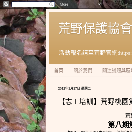
荒野保護協
活動報名請至荒野官網:https://www
首頁
關於我們
關注議題與區
2012年1月17日 星期二
【志工培訓】荒野桃園
荒
第八期