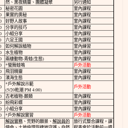
然、黑夜精靈、團體凝聚
另行通知
0
秘密花園
室內課程
0
果實的奧秘
室內課程
0
好野人故事
室內課程
0
分享的技巧
室內課程
0
小組分享
室內課程
0
六足王國
室內課程
0
如何解說植物
室內練習
0
水生植物
室內課程
-
(
)
0
兩棲動物
青蛙
生態
室內課程
*
0
螢舞蛙鳴
戶外活動
0
飛羽精靈
室內課程
0
濱海生態
室內課程
*
戶外解說示範
0
戶外活動
(5/20
PM 4:00)
乾潮
-
0
古老植物
蕨類
室內課程
0
紛飛彩蝶
室內課程
0
小組分享
室內課程
*
0
戶外解說實習
戶外活動
解說實務
、荒野的願景、
解說員的
旅行式整合課程，課
使命
、
土地倫理與棲地守護
、自然
程表會於活動前一週