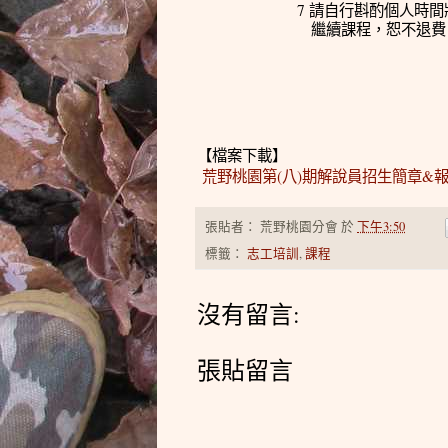
7
請自行斟酌個人時間
繼續課程，恕不退費
【檔案下載】
荒野桃園第(八)期解說員招生簡章&報名
張貼者：
荒野桃園分會
於
下午3:50
標籤：
志工培訓
,
課程
沒有留言:
張貼留言