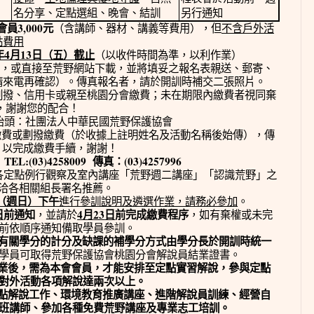
名分享、定點選組、晚會、結訓
另行通知
3,000
會員
元
（含講師、器材、講義等費用），但
不含戶外活
點費用
4
13
年
月
日
（
五
）截止
（以收件時間為準，以利作業）
，或直接至荒野網站下載，並將填妥之報名表親送、郵寄、
請來電再確認）。傳真報名者，請於開訓時補交二張照片。
劃撥、信用卡或親至桃園分會繳費；未在期限內繳費者視同棄
，謝謝您的配合！
抬頭：社團法人中華民國荒野保護協會
繳費或劃撥繳費（於收據上註明姓名及活動名稱後始傳），傳
，以完成繳費手續，謝謝！
TEL:(03)4258009
(03)4257996
傳真：
各定點例行觀察及室內講座「荒野週二講座」「認識荒野」之
洽各相關組長署名推薦。
（週日）下午
進行參訓說明及遴選作業，請務必參加
。
4
23
日
前通知
，並請於
月
日
前完成繳費程序
，如有棄權或未完
前依順序通知備取學員參訓。
有關學分的計分及缺課的補學分方式由學分長於開訓時統一
學員可取得荒野保護協會桃園分會解說員結業證書。
業後，需為本會會員，才能安排至定點實習解說，參與定點
對外活動各項解說達兩次以上。
點解說工作、環境教育推廣講座、
進階解說員訓練、經營自
班講師、參加各種免費荒野講座及專業志工培訓。