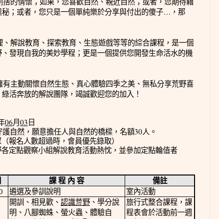
割捨的情懷；如果，您喜歡自然、親近自然；或者，您期待藉
…
奧秘；或者，您只是一個單純樂於分享與付出的傻子
，那
理、解說教育、探索教育、生態遊戲等等的綜合課程，是一個
野、發現自我的美妙學程；更是一個提供您開發生命活水的機
擁有主動關懷自然生態、真心體驗四季之美、無私分享荒野喜
，綠活奔放的解說團隊，竭誠歡迎您的加入！
0
6
03
年
月
日
30
守護自然，願意擔任人與自然的橋樑，名額
人。
眾（報名人數超過時，會員優先錄取）
野各定點觀察小組解說教育活動熱忱，並參加定點輪值者
間
課 程 內 容
備註
0
遴選及參訓說明
室內活動
開訓、相見歡、
認識荒野
、學分說
旅行式整合課程，課
明、八腳蜘蛛、螢火蟲、體驗自
程表會於活動前一週