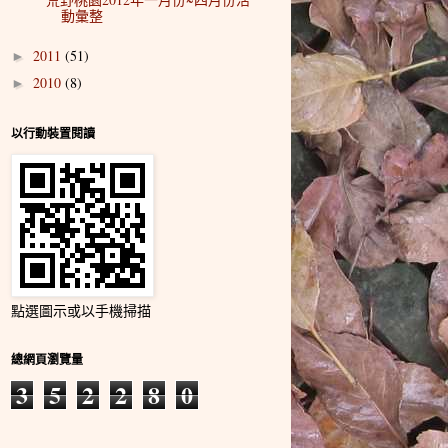
動彙整
2011
(51)
►
2010
(8)
►
以行動裝置閱讀
點選圖示或以手機掃描
總網頁瀏覽量
3
5
2
2
8
0