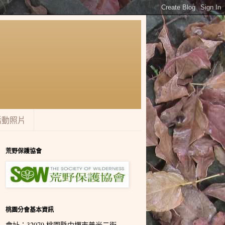
活動照片
荒野保護協會
桃園分會基本資訊
會址：32079 桃園縣中壢市普光二街