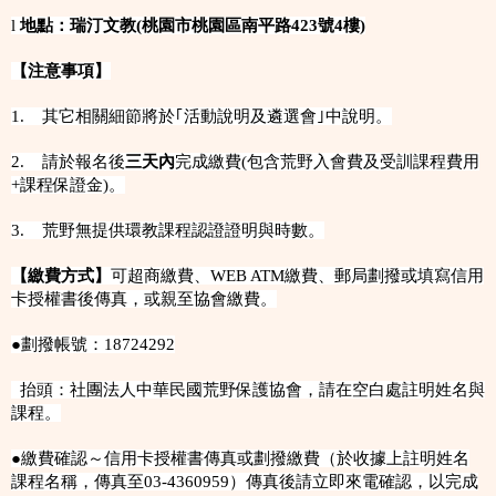
l
地點：瑞汀文教(桃園市桃園區南平路423號4樓)
【注意事項】
1. 其它相關細節將於｢活動說明及遴選會｣中說明。
2. 請於報名後
三天內
完成繳費(包含荒野入會費及受訓課程費用
+課程保證金)。
3. 荒野無提供環教課程認證證明與時數。
【繳費方式】
可超商繳費、WEB ATM繳費、郵局劃撥或填寫信用
卡授權書後傳真，或親至協會繳費。
●劃撥帳號：18724292
抬頭：社團法人中華民國荒野保護協會，請在空白處註明姓名與
課程。
●繳費確認～信用卡授權書傳真或劃撥繳費（於收據上註明姓名
課程名稱，傳真至03-4360959）傳真後請立即來電確認，以完成