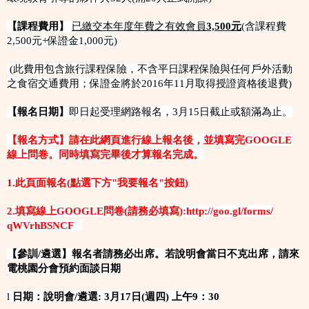
【課程費用】
已繳交本年度年費之有效會員
3,500元
(含課程費
2,500元+保證金1,000元)
(此費用包含旅行課程保險，不含平日課程保險與任何戶外活動
之食宿交通費用；保證金將於2016年11月取得授證資格後退費)
【報名日期】
即日起受理網路報名，3月15日截止或額滿為止。
【報名方式】請在此網頁進行線上報名後，並填寫完GOOGLE
線上問卷。同時填寫完畢後才算報名完成。
1.此頁面報名(點選下方"我要報名"按鈕)
2.填寫線上GOOGLE問卷(請務必填寫):
http://goo.gl/forms/
qWVrhBSNCF
【參訓/遴選】報名者請務必出席。若說明會當日不克出席，請來
電桃園分會預約面談日期
l
日期：說明會/遴選: 3月17日(週四) 上午9：30