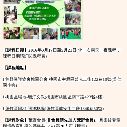
【
課程日期】
2016年3月17日
至5月21日
(含一次兩天一夜課程，
課程日期請詳閱課程表)
【課程地點】
l
荒野保護協會桃園分會-桃園市中壢區普光二街122巷10號(普仁
國小旁)
l
桃園區場地-瑞汀文教(桃園市桃園區南平路423號4樓)
l
蘆竹區場地-阿洋林場(蘆竹區龍安街二段1340巷50號)
【課程對象】
荒野會員
(
非會員請先加入荒野會員)
、且樂於兒童
環境教育引導的夥伴共32人(滿20人正式開課)