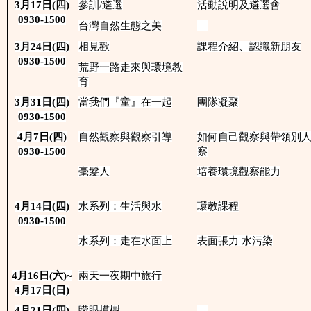
3
月
17
日
(
四)
參訓/遴選
活動說明及遴選會
0930-1500
台灣自然生態之美
3
月
24
日
(
四)
相見歡
課程介紹、認識新朋友
0930-1500
荒野一路走來與環境教
育
3
月
31
日
(
四)
當我們『童』在一起
團隊凝聚
0930-1500
4
月
7
日
(
四)
自然觀察與觀察引導
如何自己觀察與帶領別
0930-1500
察
毫髮人
培養環境觀察能力
4
月
14
日
(
四)
水系列：生活與水
環教課程
0930-1500
水系列：走在水面上
表面張力 水污染
4
月
16
日
(
六)~
兩天一夜期中旅行
4
月
17
日
(
日)
4
月
21
日
(
四)
矇眼摸樹