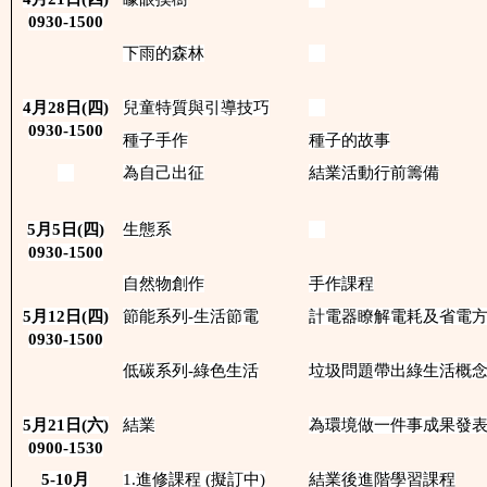
0930-1500
下雨的森林
4
月
28
日
(
四)
兒童特質與引導技巧
0930-1500
種子手作
種子的故事
為自己出征
結業活動行前籌備
5
月
5
日
(
四)
生態系
0930-1500
自然物創作
手作課程
5
月
12
日
(
四)
節能系列-生活節電
計電器瞭解電耗及省電
0930-1500
低碳系列-綠色生活
垃圾問題帶出綠生活概
5
月
21
日
(
六
)
結業
為環境做一件事成果發
0900-1530
5-10
月
1.進修課程 (擬訂中)
結業後進階學習課程