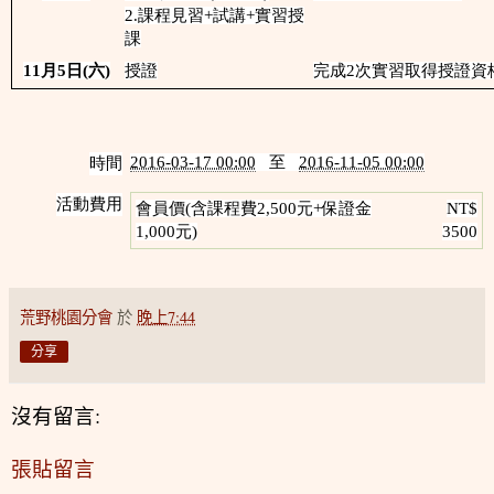
2.課程見習+試講+實習授
課
11
月
5
日
(
六
)
授證
完成2次實習取得授證資
2016-03-17 00:00
至
2016-11-05 00:00
時間
活動費用
會員價(含課程費2,500元+保證金
NT$
1,000元)
3500
荒野桃園分會
於
晚上7:44
分享
沒有留言:
張貼留言