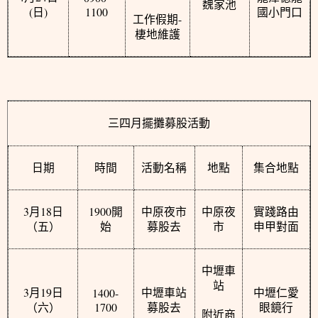
魏家池
(
)
1100
日
國小門口
-
工作假期
棲地維護
三四月擺攤募股活動
日期
時間
活動名稱
地點
集合地點
3
18
1900
月
日
開
中原夜市
中原夜
實踐路由
（五）
始
募股去
市
申甲對面
中壢車
站
3
19
1400-
月
日
中壢車站
中壢仁愛
1700
（六）
募股去
眼鏡行
附近商