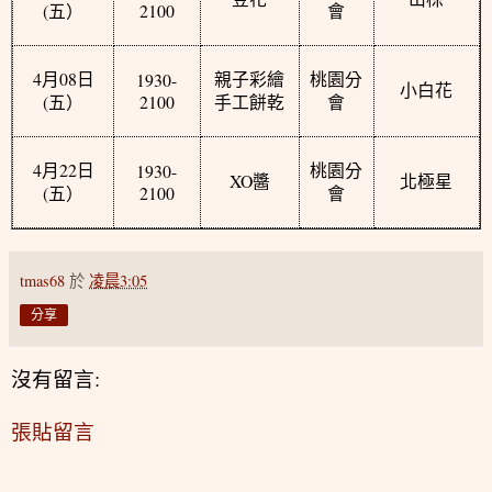
(
2100
五）
會
4
08
1930-
月
日
親子彩繪
桃園分
小白花
(
2100
五）
手工餅乾
會
4
22
1930-
月
日
桃園分
XO
醬
北極星
(
2100
五）
會
tmas68
於
凌晨3:05
分享
沒有留言:
張貼留言