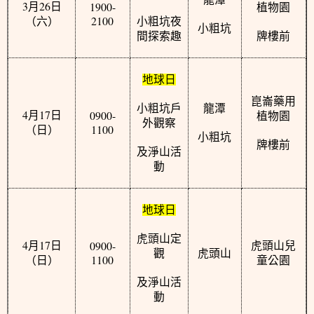
3
26
1900-
月
日
植物園
2100
（六）
小粗坑夜
小粗坑
間探索趣
牌樓前
地球日
崑崙藥用
小粗坑戶
龍潭
4
17
0900-
月
日
植物園
外觀察
1100
（日）
小粗坑
牌樓前
及淨山活
動
地球日
虎頭山定
4
17
0900-
月
日
虎頭山兒
觀
虎頭山
1100
（日）
童公園
及淨山活
動