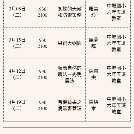
中壢國小
3
08
1930-
月
日
蜘蛛的天敵
羅美
六年五班
2100
（二）
和防禦策略
玲
教室
中壢國小
3
15
1930-
月
日
饒夢
果實大觀園
六年五班
2100
（二）
曄
教室
順應自然的
中壢國小
4
12
1930-
月
日
陳惠
農法－秀明
六年五班
2100
（二）
雯
農法
教室
中壢國小
4
19
1930-
月
日
有機蔬果之
陳紹
六年五班
2100
（二）
病蟲害管理
崇
教室