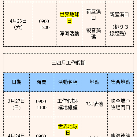
新屋溪
世界地球
新屋溪口
口
4
23
0900-
月
日
日
1200
（桃９３
（六）
觀音藻
淨灘活動
線起點）
礁
三四月工作假期
日期
時間
活動名稱
地點
集合地點
3
27
-
0900-
月
日
工作假期
味全埔心
731
號池
(
)
1100
日
棲地維護
牧場門口
世界地球
日
4
24
0900-
月
日
龍潭德龍