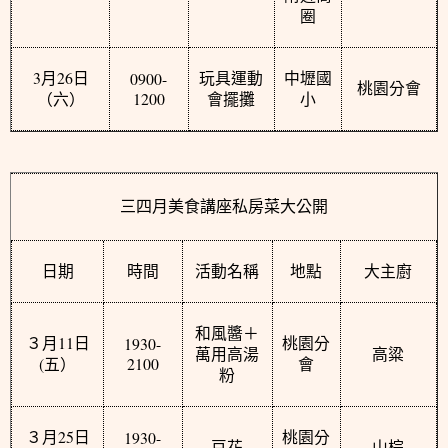
圈
3
26
0900-
月
日
玩具運動
中壢國
桃園分會
1200
（六）
會擺攤
小
三四月美食講座私房菜大公開
日期
時間
活動名稱
地點
大主廚
和風醬＋
11
1930-
３月
日
桃園分
萬用高湯
高粱
(
2100
五）
會
粉
25
1930-
３月
日
桃園分
豆花
山棕