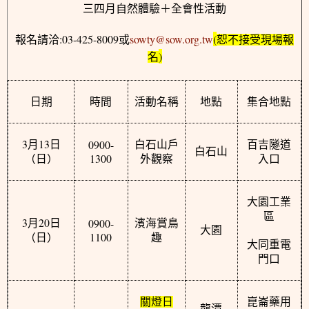
三四月自然體驗＋全會性活動
:03-425-8009
sowty@sow.org.tw
(
報名請洽
或
恕不接受現場報
)
名
日期
時間
活動名稱
地點
集合地點
3
13
0900-
月
日
白石山戶
百吉隧道
白石山
1300
（日）
外觀察
入口
大園工業
區
3
20
0900-
月
日
濱海賞鳥
大園
1100
（日）
趣
大同重電
門口
關燈日
崑崙藥用
龍潭