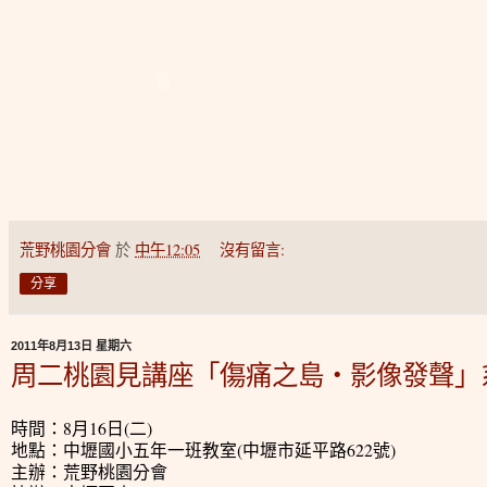
荒野桃園分會
於
中午12:05
沒有留言:
分享
2011年8月13日 星期六
周二桃園見講座「傷痛之島‧影像發聲」系列
時間
：
8月16日(二)
地點
：
中壢國小五年一班教室(中壢市延平路622號)
主辦
：荒野桃園分會