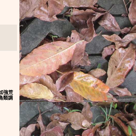
加強荒
鳥類調