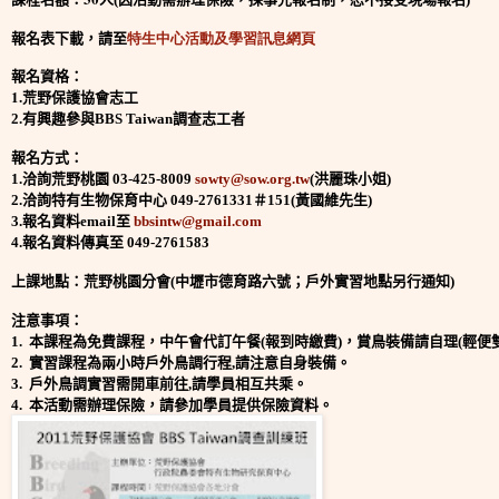
報名表下載，請至
特生中心活動及學習訊息網頁
報名資格：
1.荒野保護協會
志工
2.
有興趣參與
BBS Taiwan
調查志工者
報名方式：
1.
洽詢荒野桃園
03-425-8009
sowty@sow.org.tw
(
洪麗珠小姐
)
2.
洽詢特有生物保育中心
049-2761331
＃
151(
黃國維先生
)
3.
報名資料
email
至
bbsintw@gmail.com
4.
報名資料傳真至
049-2761583
上課地點：荒野桃園分會
(
中壢市德育路六號；戶外實習地點另行通知
)
注意事項：
1.
本課程為免費課程，中午會代訂午餐
(
報到時繳費
)
，賞鳥裝備請自理
(
輕便
2.
實習課程為兩小時戶外鳥調行程
,
請注意自身裝備。
3.
戶外鳥調實習需開車前往
,
請學員相互共乘。
4.
本活動需辦理保險，請參加學員提供保險資料。