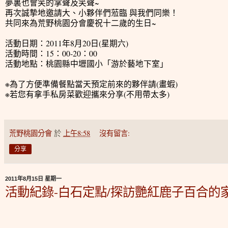
夢裏也會笑的掌聲及笑聲~
再次誠摯地邀請大、小夥伴們蒞臨 與我們同樂！
共同來為荒野桃園分會慶祝十二歲的生日~
活動日期：2011年8月20日(星期六)
活動時間：15：00-20：00
活動地點：桃園縣中壢國小「游於藝地下室」
※為了方便準備餐點當天預定前來的夥伴請(畫蝦)
※若您有拿手私房菜歡迎攜來分享(不用帶太多)
荒野桃園分會
於
上午8:58
沒有留言:
分享
2011年8月15日 星期一
活動紀錄-白石定點/探訪艷紅鹿子百合的