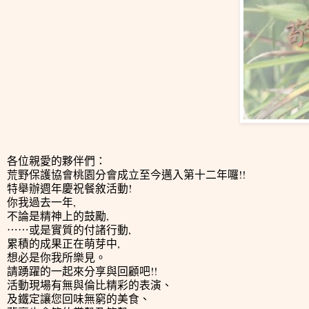
各位親愛的夥伴們：
荒野保護協會桃園分會成立至今邁入第十二年囉!!
特舉辦週年慶祝餐敘活動!
你我過去一年,
不論是精神上的鼓勵,
⋯⋯或是實質的付諸行動,
累積的成果正在萌芽中,
想必是你我所樂見。
請踴躍的一起來分享與回顧吧!!
活動現場有無與倫比精彩的表演、
及鐵定讓您回味無窮的美食、