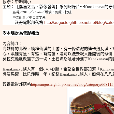
協辦：中壢國小
主題：【傷痛之島‧影像發聲】系列紀錄片～Kanakanavu的守
臺灣／2010／95min／導演：馬躍‧比吼
中文配音／中英文字幕
穀得電影部落格
http://augusteighth.pixnet.net/blog/ca
※
本場次為電影播放
內容簡介
：
高雄縣的北邊，楠梓仙溪的上游，有一條清澈的達卡努瓦溪，Ka
心，溪裡有魚、有蝦、有螃蟹，還可以洗去親人離開後的悲傷
莫拉克颱風改變了這一切，土石流怒吼著沖進了Kanakanavu的
Kanakanavu族人有一個小小心願，希望全世界都知道「Kanakanav
導演馬躍．比吼耗時一年，紀錄Kanakanavu族人，如何在
穀得電影部落格
http://augusteighth.pixnet.net/blog/category/668115