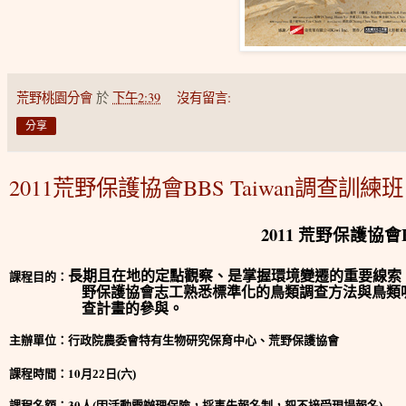
荒野桃園分會
於
下午2:39
沒有留言:
分享
2011荒野保護協會BBS Taiwan調查訓練
2011 荒野保護協會
課程目的：
長期且在地的定點觀察、是掌握環境變遷的重要線索
野保護協會志工
熟悉標準化的鳥類調查方法與鳥類
查計畫的參與。
主辦單位：行政院農委會特有生物研究保育中心、
荒野保護協會
課程時間：10
月
22
日
(
六
)
課程名額：30
人
(
因活動需辦理保險，採事先報名制，恕不接受現場報名
)