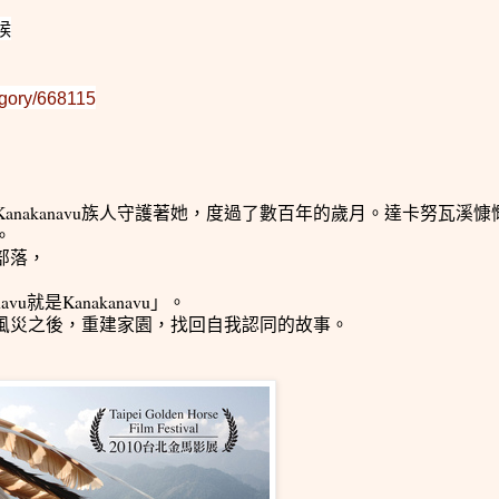
候
tegory/668115
nakanavu族人守護著她，度過了數百年的歲月。達卡努瓦溪慷
。
部落，
u就是Kanakanavu」。
八八風災之後，重建家園，找回自我認同的故事。