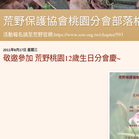
荒野保護協會桃園分會部落
活動報名請至荒野官網:https://www.sow.org.tw/chapter/593
2011年8月17日 星期三
敬邀參加 荒野桃園12歲生日分會慶~